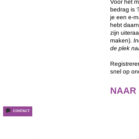
Voor het m
bedrag is 
je een e-m
hebt daarn
zijn uiter
maken).
In
de plek na
Registreren
snel op on
NAAR 
CONTACT