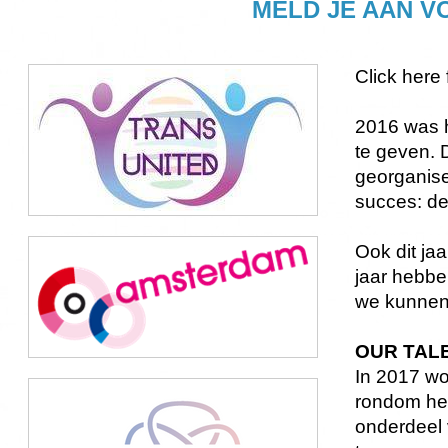
MELD JE AAN V
Click here 
2016 was h
te geven. 
georganis
succes: de
Ook dit ja
jaar hebben
we kunnen. 
OUR TALE
In 2017 wo
rondom het
onderdeel 