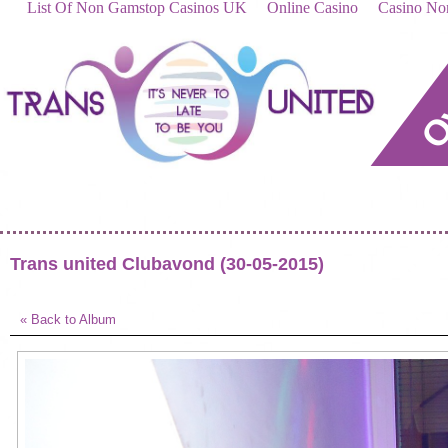
List Of Non Gamstop Casinos UK
Online Casino
Casino No
Ov
Trans united Clubavond (30-05-2015)
« Back to Album