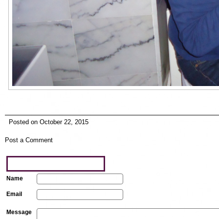
Posted on October 22, 2015
Post a Comment
Name
Email
Message