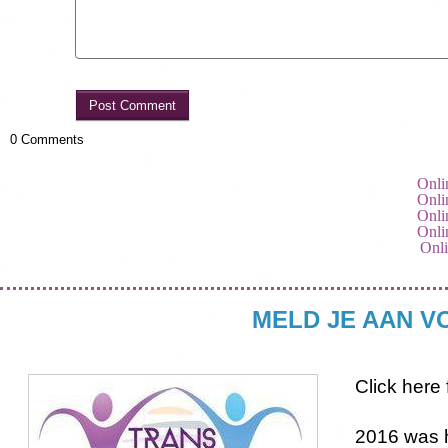
0 Comments
Onli
Onli
Onli
Onli
Onli
MELD JE AAN V
Click here 
2016 was h