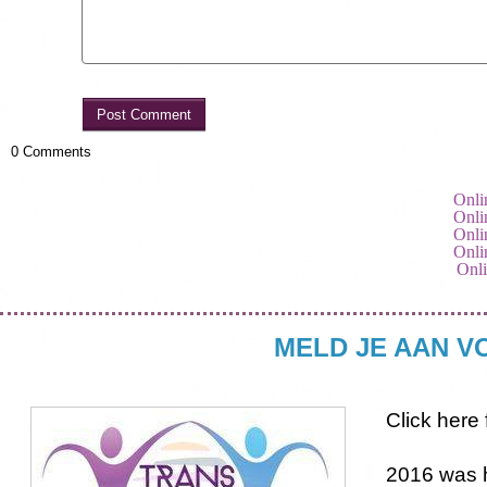
0 Comments
Onli
Onli
Onli
Onli
Onli
MELD JE AAN V
Click here 
2016 was h