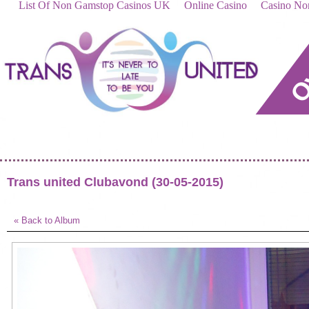
List Of Non Gamstop Casinos UK
Online Casino
Casino No
Ov
Trans united Clubavond (30-05-2015)
« Back to Album