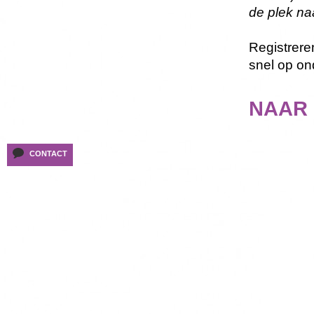
de plek na
Registreren
snel op on
NAAR 
CONTACT