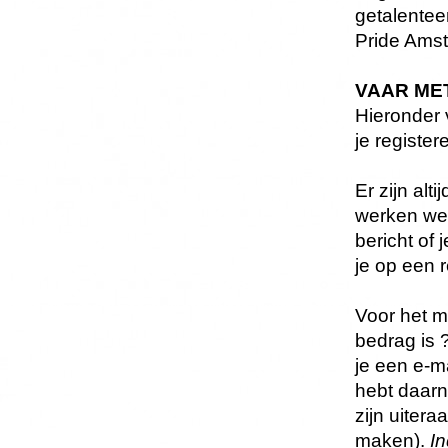
getalentee
Pride Ams
VAAR ME
Hieronder 
je register
Er zijn al
werken we 
bericht of
je op een r
Voor het m
bedrag is 
je een e-m
hebt daarn
zijn uiter
maken).
In