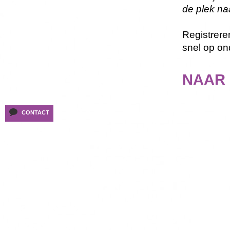
de plek na
Registreren
snel op on
NAAR 
CONTACT