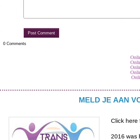
0 Comments
Onli
Onli
Onli
Onli
Onli
MELD JE AAN V
Click here 
2016 was h