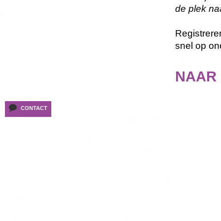
de plek na
Registreren
snel op on
NAAR 
CONTACT