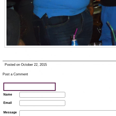
Posted on October 22, 2015
Post a Comment
Name
Email
Message