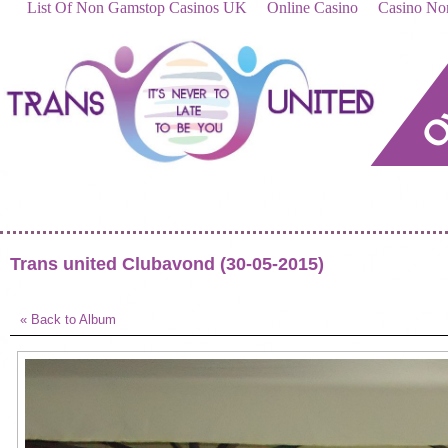
List Of Non Gamstop Casinos UK
Online Casino
Casino No
Ov
Trans united Clubavond (30-05-2015)
« Back to Album