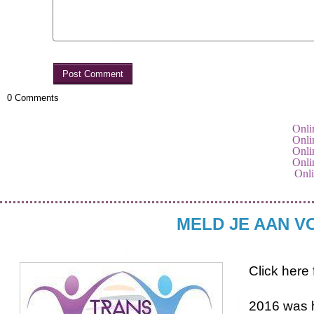
0 Comments
Onli
Onli
Onli
Onli
Onli
MELD JE AAN V
Click here 
2016 was h