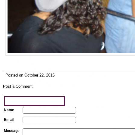
Posted on October 22, 2015
Post a Comment
Name
Email
Message