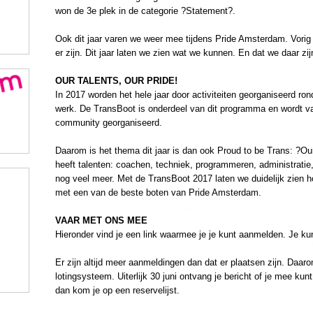
won de 3e plek in de categorie ?Statement?.
Ook dit jaar varen we weer mee tijdens Pride Amsterdam. Vorig 
er zijn. Dit jaar laten we zien wat we kunnen. En dat we daar zijn
OUR TALENTS, OUR PRIDE!
In 2017 worden het hele jaar door activiteiten georganiseerd r
werk. De TransBoot is onderdeel van dit programma en wordt van
community georganiseerd.
Daarom is het thema dit jaar is dan ook Proud to be Trans: ?Our
heeft talenten: coachen, techniek, programmeren, administratie, 
nog veel meer. Met de TransBoot 2017 laten we duidelijk zien h
met een van de beste boten van Pride Amsterdam.
VAAR MET ONS MEE
Hieronder vind je een link waarmee je je kunt aanmelden. Je kunt
Er zijn altijd meer aanmeldingen dan dat er plaatsen zijn. Daa
lotingsysteem. Uiterlijk 30 juni ontvang je bericht of je mee kun
dan kom je op een reservelijst.