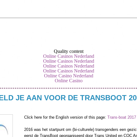
Quality content
Online Casinos Nederland
Online Casinos Nederland
Online Casinos Nederland
Online Casinos Nederland
Online Casino Nederland
Online Casino
ELD JE AAN VOOR DE TRANSBOOT 20
Click here for the English version of this page:
Trans-boat 2017
2016 was het startpunt om (bi-culturele) transgenders een gezic
eerst de TransBoot georganiseerd door Trans United en COC 