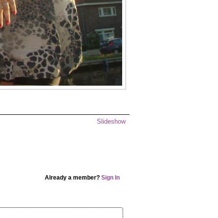
Slideshow
Already a member?
Sign In