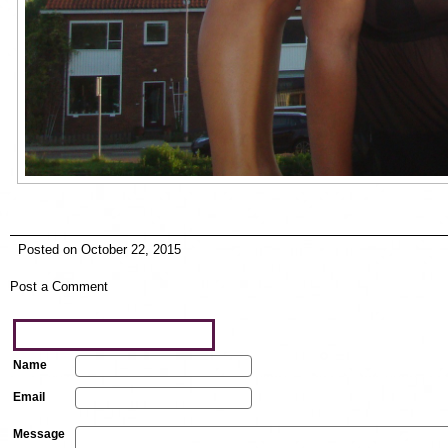
Posted on October 22, 2015
Post a Comment
Name
Email
Message