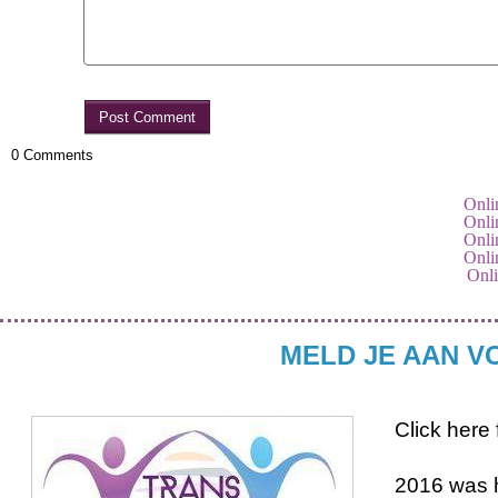
0 Comments
Onli
Onli
Onli
Onli
Onli
MELD JE AAN V
Click here 
2016 was h