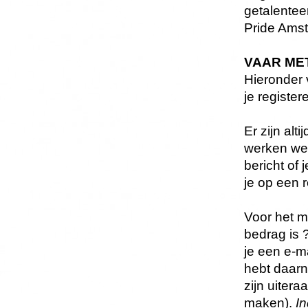
getalentee
Pride Ams
VAAR ME
Hieronder 
je register
Er zijn al
werken we 
bericht of
je op een r
Voor het m
bedrag is 
je een e-m
hebt daarn
zijn uiter
maken).
In