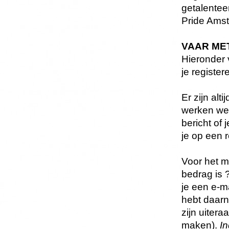
getalentee
Pride Ams
VAAR ME
Hieronder 
je register
Er zijn al
werken we 
bericht of
je op een r
Voor het m
bedrag is 
je een e-m
hebt daarn
zijn uiter
maken).
In