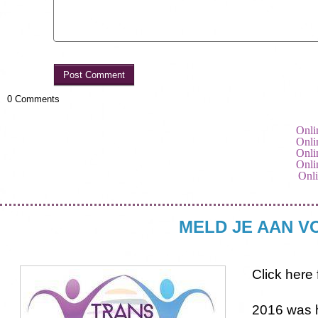
0 Comments
Onli
Onli
Onli
Onli
Onli
MELD JE AAN V
Click here 
2016 was h