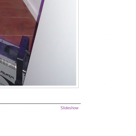
Slideshow