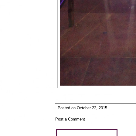
Posted on October 22, 2015
Post a Comment