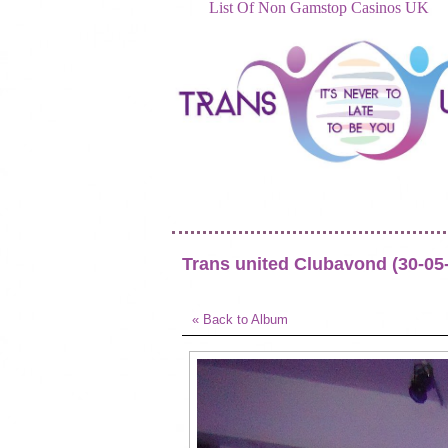
List Of Non Gamstop Casinos UK
Trans united Clubavond (30-05
« Back to Album