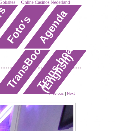
Goksites
Online Casinos Nederland
rs
Agenda
Foto's
T
r
a
n
s
-
b
o
a
t
(
E
n
g
l
i
s
h
TransBoot
)
Previous
|
Next