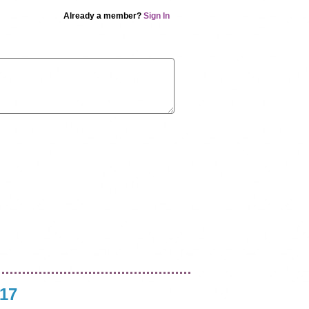
Already a member?
Sign In
17