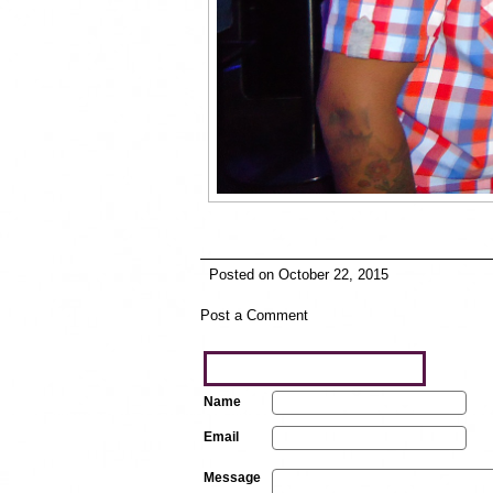
Posted on October 22, 2015
Post a Comment
Name
Email
Message