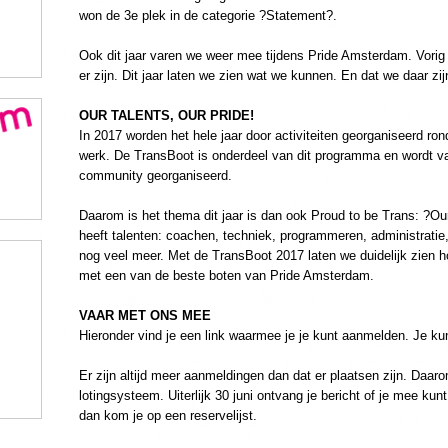
won de 3e plek in de categorie ?Statement?.
Ook dit jaar varen we weer mee tijdens Pride Amsterdam. Vorig 
er zijn. Dit jaar laten we zien wat we kunnen. En dat we daar zijn
OUR TALENTS, OUR PRIDE!
In 2017 worden het hele jaar door activiteiten georganiseerd r
werk. De TransBoot is onderdeel van dit programma en wordt van
community georganiseerd.
Daarom is het thema dit jaar is dan ook Proud to be Trans: ?Our
heeft talenten: coachen, techniek, programmeren, administratie, 
nog veel meer. Met de TransBoot 2017 laten we duidelijk zien h
met een van de beste boten van Pride Amsterdam.
VAAR MET ONS MEE
Hieronder vind je een link waarmee je je kunt aanmelden. Je kunt
Er zijn altijd meer aanmeldingen dan dat er plaatsen zijn. Daa
lotingsysteem. Uiterlijk 30 juni ontvang je bericht of je mee kun
dan kom je op een reservelijst.