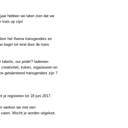
jaar hebben we laten zien dat we
 trots op zijn!
ondom het thema transgenders en
 begin tot eind door de trans
 talents, our pride!? Iedereen
creativiteit, koken, organiseren en
oe getalenteerd transgenders zijn ?
 je registeren tot 18 juni 2017.
rom werken we met een
t varen. Mocht je worden uitgeloot,