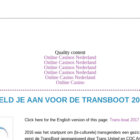
Quality content
Online Casinos Nederland
Online Casinos Nederland
Online Casinos Nederland
Online Casinos Nederland
Online Casino Nederland
Online Casino
ELD JE AAN VOOR DE TRANSBOOT 20
Click here for the English version of this page:
Trans-boat 2017
2016 was het startpunt om (bi-culturele) transgenders een gezic
eerst de TransBoot georganiseerd door Trans United en COC 