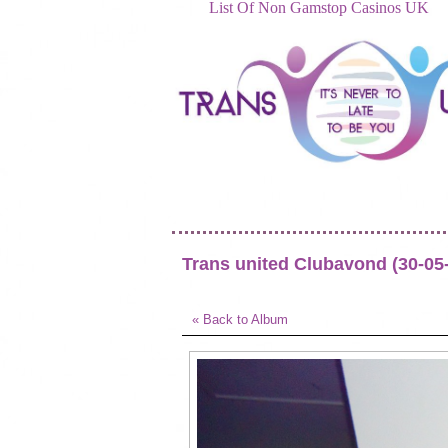
List Of Non Gamstop Casinos UK
Trans united Clubavond (30-05
« Back to Album