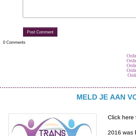
0 Comments
Onli
Onli
Onli
Onli
Onli
MELD JE AAN V
Click here 
2016 was h