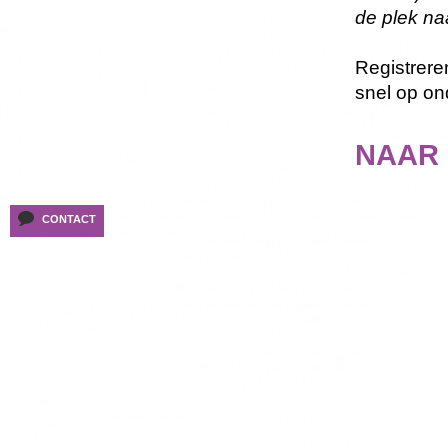
de plek na
Registreren
snel op on
NAAR 
CONTACT