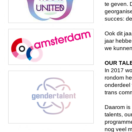
te geven. 
georganis
succes: de
Ook dit ja
jaar hebben
we kunnen. 
OUR TALE
In 2017 wo
rondom het
onderdeel 
trans comm
Daarom is 
talents, ou
programmer
nog veel m