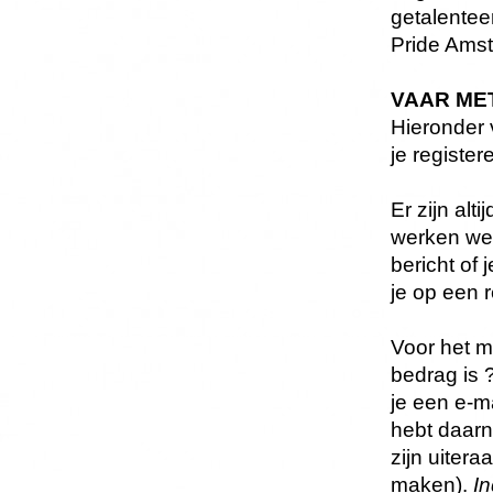
getalentee
Pride Ams
VAAR ME
Hieronder 
je register
Er zijn al
werken we 
bericht of
je op een r
Voor het m
bedrag is 
je een e-m
hebt daarn
zijn uiter
maken).
In