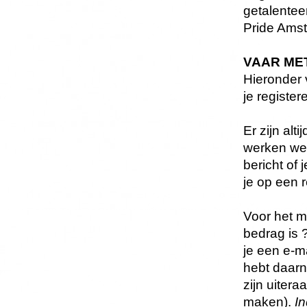
getalentee
Pride Ams
VAAR ME
Hieronder 
je register
Er zijn al
werken we 
bericht of
je op een r
Voor het m
bedrag is 
je een e-m
hebt daarn
zijn uiter
maken).
In