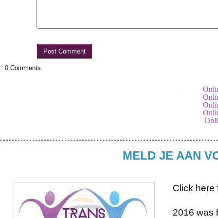
0 Comments
Onli
Onli
Onli
Onli
Onli
MELD JE AAN V
Click here 
2016 was h