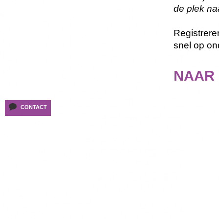
de plek na
Registreren
snel op on
NAAR 
CONTACT