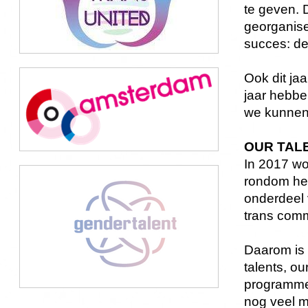
te geven. 
georganis
succes: de
Ook dit ja
jaar hebben
we kunnen. 
OUR TALE
In 2017 wo
rondom het
onderdeel 
trans comm
Daarom is 
talents, ou
programmer
nog veel m