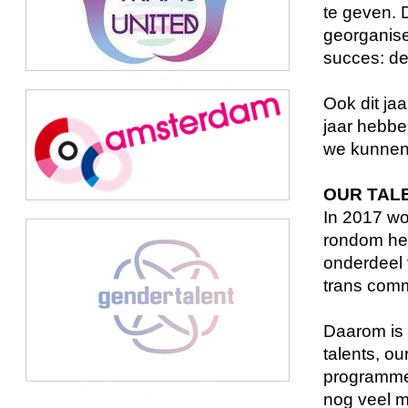
te geven. 
georganis
succes: de
Ook dit ja
jaar hebben
we kunnen. 
OUR TALE
In 2017 wo
rondom het
onderdeel 
trans comm
Daarom is 
talents, ou
programmer
nog veel m