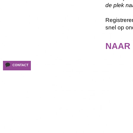
de plek na
Registreren
snel op on
NAAR 
CONTACT