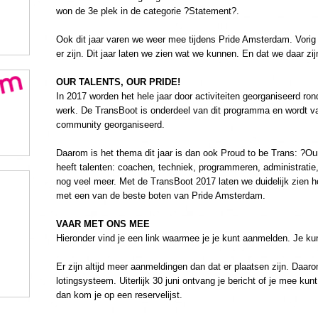
won de 3e plek in de categorie ?Statement?.
Ook dit jaar varen we weer mee tijdens Pride Amsterdam. Vorig 
er zijn. Dit jaar laten we zien wat we kunnen. En dat we daar zijn
OUR TALENTS, OUR PRIDE!
In 2017 worden het hele jaar door activiteiten georganiseerd r
werk. De TransBoot is onderdeel van dit programma en wordt van
community georganiseerd.
Daarom is het thema dit jaar is dan ook Proud to be Trans: ?Our
heeft talenten: coachen, techniek, programmeren, administratie, 
nog veel meer. Met de TransBoot 2017 laten we duidelijk zien h
met een van de beste boten van Pride Amsterdam.
VAAR MET ONS MEE
Hieronder vind je een link waarmee je je kunt aanmelden. Je kunt
Er zijn altijd meer aanmeldingen dan dat er plaatsen zijn. Daa
lotingsysteem. Uiterlijk 30 juni ontvang je bericht of je mee kun
dan kom je op een reservelijst.