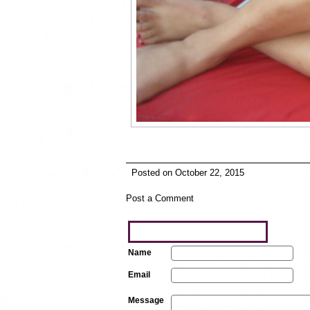
Posted on October 22, 2015
Post a Comment
Name
Email
Message