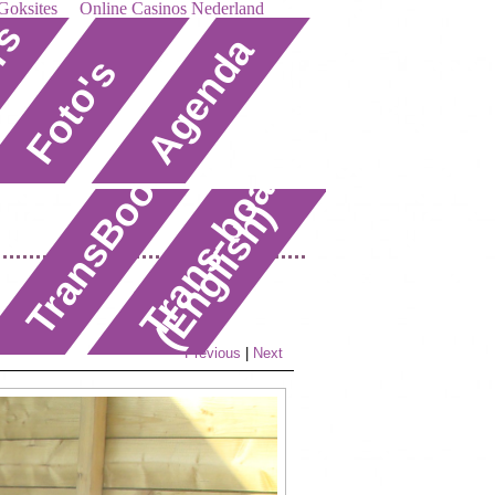
Goksites
Online Casinos Nederland
rs
Agenda
Foto's
T
r
a
n
s
-
b
o
a
t
(
E
n
g
l
i
s
h
TransBoot
)
Previous
|
Next