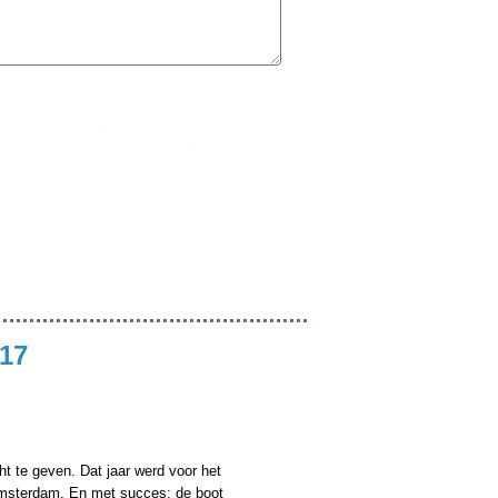
17
ht te geven. Dat jaar werd voor het
Amsterdam. En met succes: de boot