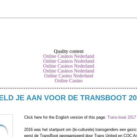
Quality content
Online Casinos Nederland
Online Casinos Nederland
Online Casinos Nederland
Online Casinos Nederland
Online Casino Nederland
Online Casino
ELD JE AAN VOOR DE TRANSBOOT 20
Click here for the English version of this page:
Trans-boat 2017
2016 was het startpunt om (bi-culturele) transgenders een gezic
eerst de TransBoot georganiseerd door Trans United en COC 