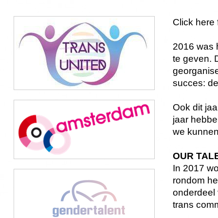
Click here 
2016 was h
te geven. 
georganis
succes: de
Ook dit ja
jaar hebben
we kunnen. 
OUR TALE
In 2017 wo
rondom het
onderdeel 
trans comm