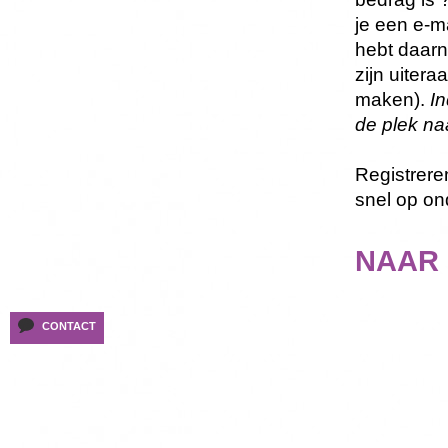
je een e-m
hebt daarn
zijn uiter
maken).
In
de plek na
Registreren
snel op on
NAAR 
CONTACT