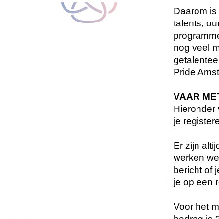
Daarom is 
talents, ou
programmer
nog veel m
getalentee
Pride Ams
VAAR ME
Hieronder 
je register
Er zijn al
werken we 
bericht of
je op een r
Voor het m
bedrag is 