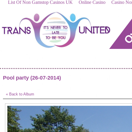
List Of Non Gamstop Casinos UK
Online Casino
Casino No
Ov
Pool party (26-07-2014)
« Back to Album