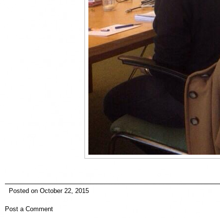
Posted on October 22, 2015
Post a Comment