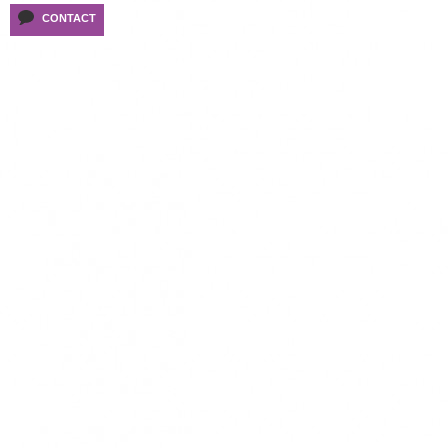
CONTACT