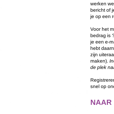
werken we 
bericht of
je op een r
Voor het m
bedrag is 
je een e-m
hebt daarn
zijn uiter
maken).
In
de plek na
Registreren
snel op on
NAAR 