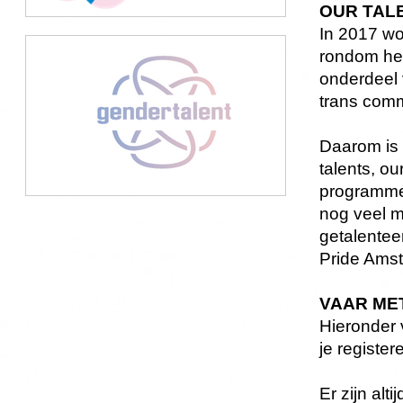
OUR TALE
In 2017 wo
rondom het
onderdeel 
trans comm
Daarom is 
talents, ou
programmer
nog veel m
getalentee
Pride Ams
VAAR ME
Hieronder 
je register
Er zijn al