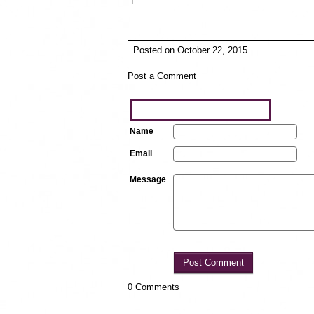
Posted on October 22, 2015
Post a Comment
Name
Email
Message
0 Comments