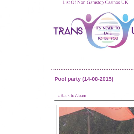
List Of Non Gamstop Casinos UK
Pool party (14-08-2015)
« Back to Album