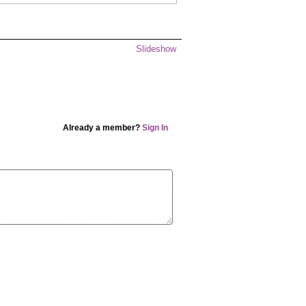
Slideshow
Already a member?
Sign In