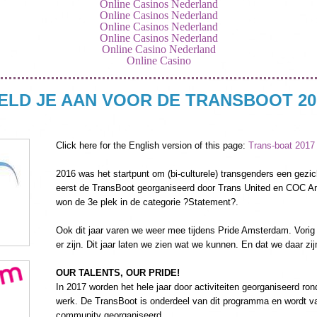
Online Casinos Nederland
Online Casinos Nederland
Online Casinos Nederland
Online Casinos Nederland
Online Casino Nederland
Online Casino
ELD JE AAN VOOR DE TRANSBOOT 20
Click here for the English version of this page:
Trans-boat 2017
2016 was het startpunt om (bi-culturele) transgenders een gezic
eerst de TransBoot georganiseerd door Trans United en COC 
won de 3e plek in de categorie ?Statement?.
Ook dit jaar varen we weer mee tijdens Pride Amsterdam. Vorig 
er zijn. Dit jaar laten we zien wat we kunnen. En dat we daar zijn
OUR TALENTS, OUR PRIDE!
In 2017 worden het hele jaar door activiteiten georganiseerd r
werk. De TransBoot is onderdeel van dit programma en wordt van
community georganiseerd.