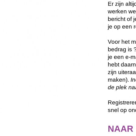
Er zijn al
werken we 
bericht of
je op een r
Voor het m
bedrag is 
je een e-m
hebt daarn
zijn uiter
maken).
In
de plek na
Registreren
snel op on
NAAR 