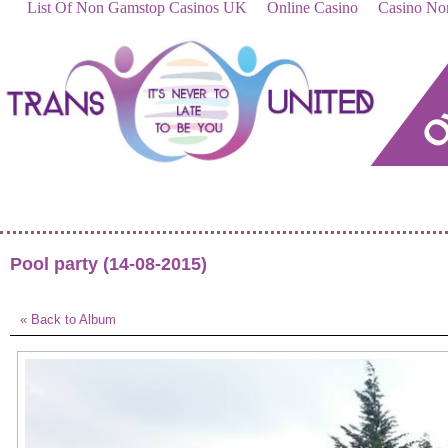
List Of Non Gamstop Casinos UK
Online Casino
Casino No
Ov
Pool party (14-08-2015)
« Back to Album