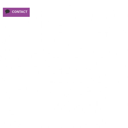
CONTACT