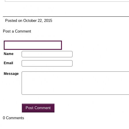
Posted on October 22, 2015
Post a Comment
Name
Email
Message
0 Comments