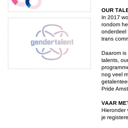
OUR TALE
In 2017 wo
rondom het
onderdeel 
trans comm
Daarom is 
talents, ou
programmer
nog veel m
getalentee
Pride Ams
VAAR ME
Hieronder 
je register