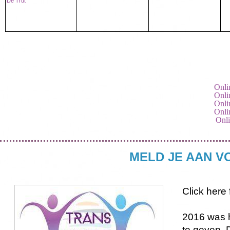
De Trut
Onli
Onli
Onli
Onli
Onli
MELD JE AAN V
Click here 
2016 was h
te geven. 