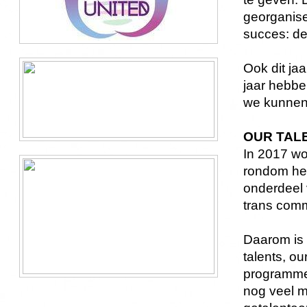
georganis
succes: de
Ook dit ja
jaar hebben
we kunnen. 
OUR TALE
In 2017 wo
rondom het
onderdeel 
trans comm
Daarom is 
talents, ou
programmer
nog veel m