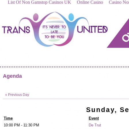
List Of Non Gamstop Casinos UK
Online Casino
Casino No
Ov
Agenda
« Previous Day
Sunday, Se
Time
Event
10:00 PM - 11:30 PM
De Trut