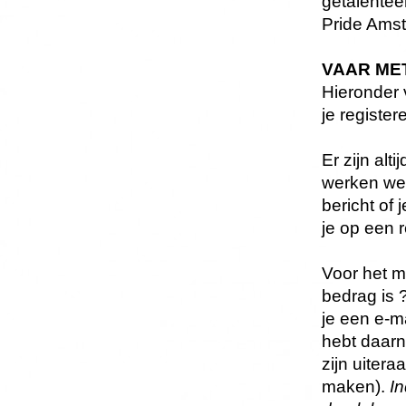
getalentee
Pride Ams
VAAR ME
Hieronder 
je register
Er zijn al
werken we 
bericht of
je op een r
Voor het m
bedrag is 
je een e-m
hebt daarn
zijn uiter
maken).
In