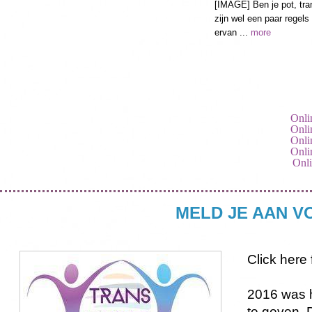
[IMAGE] Ben je pot, tra
zijn wel een paar regels
ervan ...
more
Onli
Onli
Onli
Onli
Onli
MELD JE AAN V
Click here 
2016 was h
te geven. 