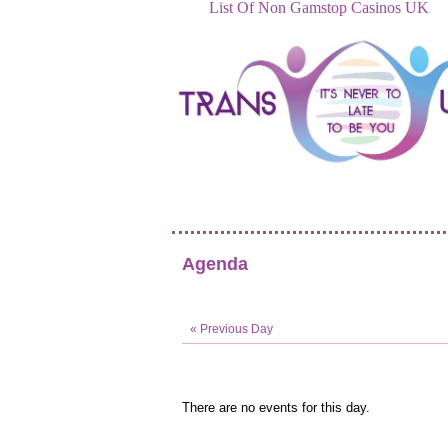
List Of Non Gamstop Casinos UK
Agenda
« Previous Day
There are no events for this day.