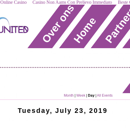
Online Casino
Casino Non Aams Con Prelievo Immediato
Beste 
Over ons
Partne
Home
Month
|
Week
|
Day
|
All Events
Tuesday, July 23, 2019