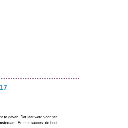
17
ht te geven. Dat jaar werd voor het
Amsterdam. En met succes: de boot