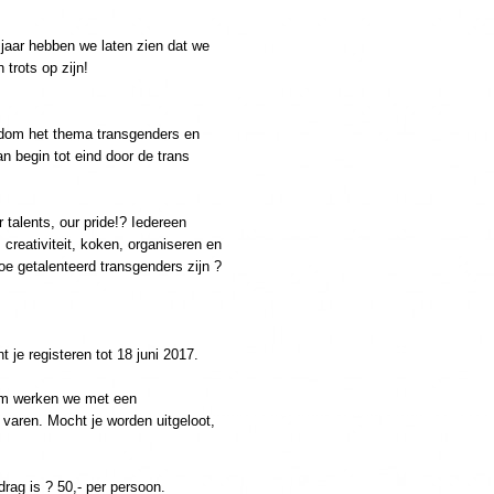
jaar hebben we laten zien dat we
 trots op zijn!
ondom het thema transgenders en
 begin tot eind door de trans
 talents, our pride!? Iedereen
creativiteit, koken, organiseren en
oe getalenteerd transgenders zijn ?
 je registeren tot 18 juni 2017.
rom werken we met een
t varen. Mocht je worden uitgeloot,
rag is ? 50,- per persoon.