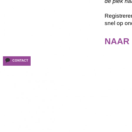
de plek na
Registreren
snel op on
NAAR 
CONTACT