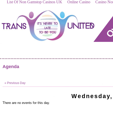
List Of Non Gamstop Casinos UK
Online Casino
Casino No
Ov
Agenda
« Previous Day
Wednesday, 
There are no events for this day.