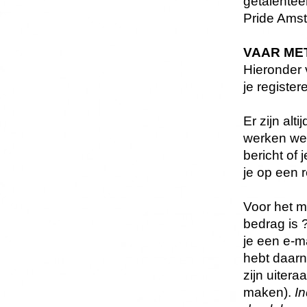
getalentee
Pride Ams
VAAR ME
Hieronder 
je register
Er zijn al
werken we 
bericht of
je op een r
Voor het m
bedrag is 
je een e-m
hebt daarn
zijn uiter
maken).
In