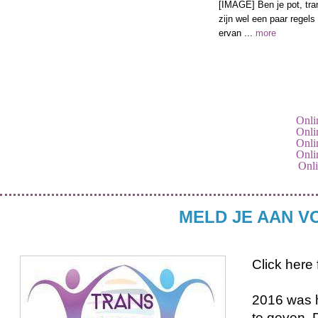
[IMAGE] Ben je pot, tra
zijn wel een paar regels
ervan ...
more
Onli
Onli
Onli
Onli
Onli
MELD JE AAN V
Click here 
2016 was h
te geven. 