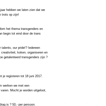
jaar hebben we laten zien dat we
 trots op zijn!
ondom het thema transgenders en
 begin tot eind door de trans
 talents, our pride!? Iedereen
creativiteit, koken, organiseren en
oe getalenteerd transgenders zijn ?
 je registeren tot 18 juni 2017.
rom werken we met een
t varen. Mocht je worden uitgeloot,
rag is ? 50,- per persoon.