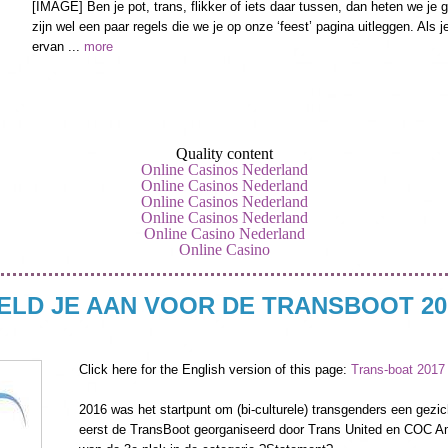
[IMAGE] Ben je pot, trans, flikker of iets daar tussen, dan heten we j
zijn wel een paar regels die we je op onze ‘feest’ pagina uitleggen. Als
ervan ...
more
Quality content
Online Casinos Nederland
Online Casinos Nederland
Online Casinos Nederland
Online Casinos Nederland
Online Casino Nederland
Online Casino
ELD JE AAN VOOR DE TRANSBOOT 20
Click here for the English version of this page:
Trans-boat 2017
2016 was het startpunt om (bi-culturele) transgenders een gezic
eerst de TransBoot georganiseerd door Trans United en COC 