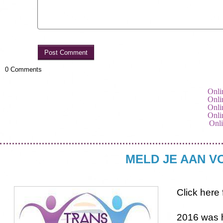
0 Comments
Onli
Onli
Onli
Onli
Onli
MELD JE AAN V
Click here 
2016 was h