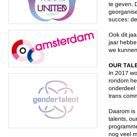
te geven. 
georganis
succes: de
Ook dit ja
jaar hebben
we kunnen. 
OUR TALE
In 2017 wo
rondom het
onderdeel 
trans comm
Daarom is 
talents, ou
programmer
nog veel m