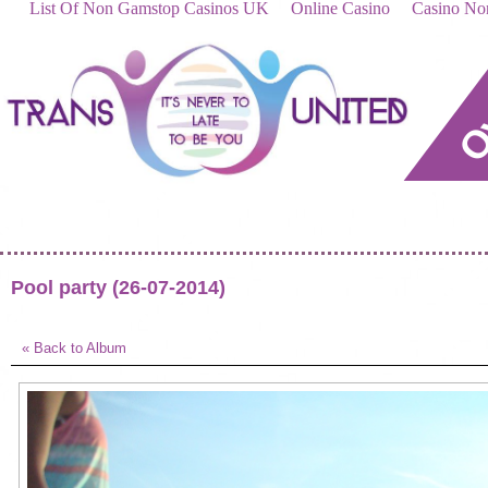
List Of Non Gamstop Casinos UK
Online Casino
Casino No
Ov
Pool party (26-07-2014)
« Back to Album