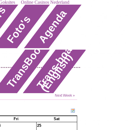
Goksites
Online Casinos Nederland
rs
Agenda
Foto's
T
r
a
n
s
-
b
o
a
t
(
E
n
g
l
i
s
h
TransBoot
)
Next Week »
Fri
Sat
4
25