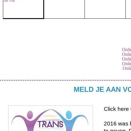
De Trut
Onli
Onli
Onli
Onli
Onli
MELD JE AAN V
Click here 
2016 was h
te geven. 