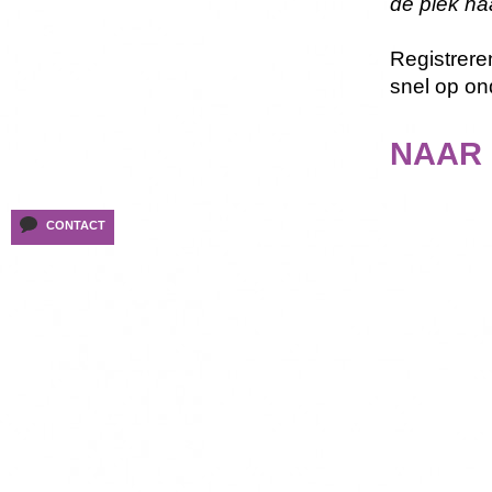
de plek na
Registreren
snel op on
NAAR 
CONTACT