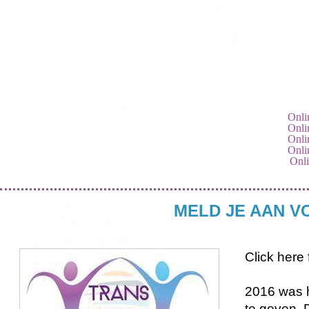
Onli
Onli
Onli
Onli
Onli
MELD JE AAN V
Click here 
2016 was h
te geven. 