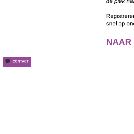
de plek na
Registreren
snel op on
NAAR 
CONTACT