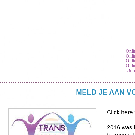
Onli
Onli
Onli
Onli
Onli
MELD JE AAN V
Click here 
2016 was h
te geven. 