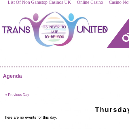
List Of Non Gamstop Casinos UK
Online Casino
Casino No
Ov
Agenda
« Previous Day
Thursday
There are no events for this day.