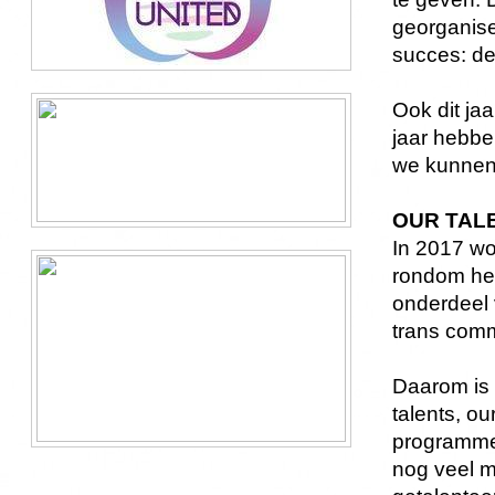
georganis
succes: de
Ook dit ja
jaar hebben
we kunnen. 
OUR TALE
In 2017 wo
rondom het
onderdeel 
trans comm
Daarom is 
talents, ou
programmer
nog veel m