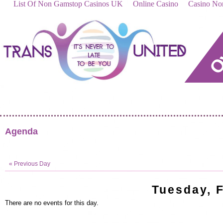
List Of Non Gamstop Casinos UK
Online Casino
Casino No
Ov
Agenda
« Previous Day
Tuesday, 
There are no events for this day.