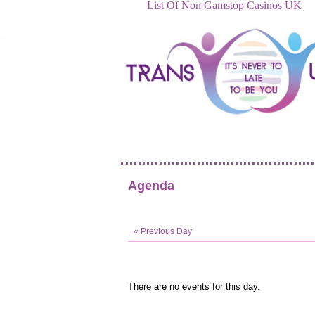
List Of Non Gamstop Casinos UK
Agenda
« Previous Day
There are no events for this day.