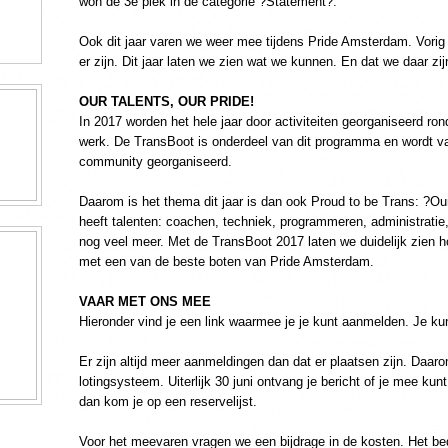
won de 3e plek in de categorie ?Statement?.
Ook dit jaar varen we weer mee tijdens Pride Amsterdam. Vorig 
er zijn. Dit jaar laten we zien wat we kunnen. En dat we daar zijn
OUR TALENTS, OUR PRIDE!
In 2017 worden het hele jaar door activiteiten georganiseerd r
werk. De TransBoot is onderdeel van dit programma en wordt van
community georganiseerd.
Daarom is het thema dit jaar is dan ook Proud to be Trans: ?Our
heeft talenten: coachen, techniek, programmeren, administratie, 
nog veel meer. Met de TransBoot 2017 laten we duidelijk zien h
met een van de beste boten van Pride Amsterdam.
VAAR MET ONS MEE
Hieronder vind je een link waarmee je je kunt aanmelden. Je kunt
Er zijn altijd meer aanmeldingen dan dat er plaatsen zijn. Daa
lotingsysteem. Uiterlijk 30 juni ontvang je bericht of je mee kun
dan kom je op een reservelijst.
Voor het meevaren vragen we een bijdrage in de kosten. Het bed