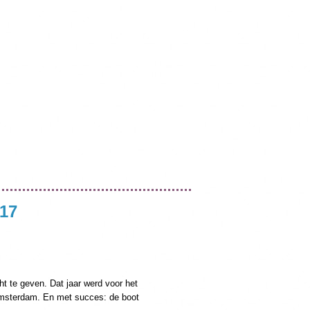
17
ht te geven. Dat jaar werd voor het
Amsterdam. En met succes: de boot