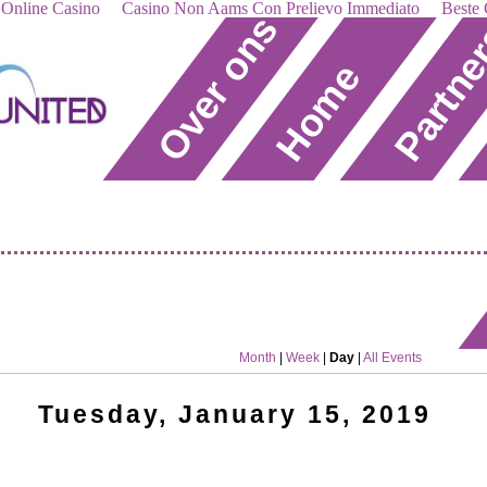
Online Casino
Casino Non Aams Con Prelievo Immediato
Beste 
Over ons
Partne
Home
Month
|
Week
|
Day
|
All Events
Tuesday, January 15, 2019