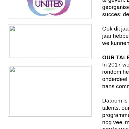
georganis
succes: de
Ook dit ja
jaar hebben
we kunnen. 
OUR TALE
In 2017 wo
rondom het
onderdeel 
trans comm
Daarom is 
talents, ou
programmer
nog veel m