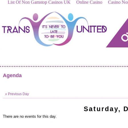
List Of Non Gamstop Casinos UK
Online Casino
Casino No
Ov
Agenda
« Previous Day
Saturday, 
There are no events for this day.